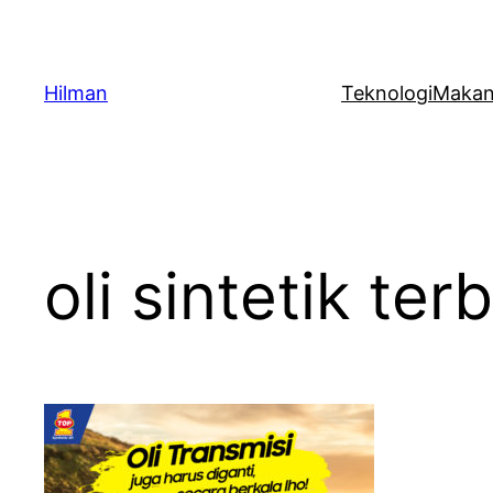
Skip
to
content
Hilman
Teknologi
Maka
oli sintetik ter