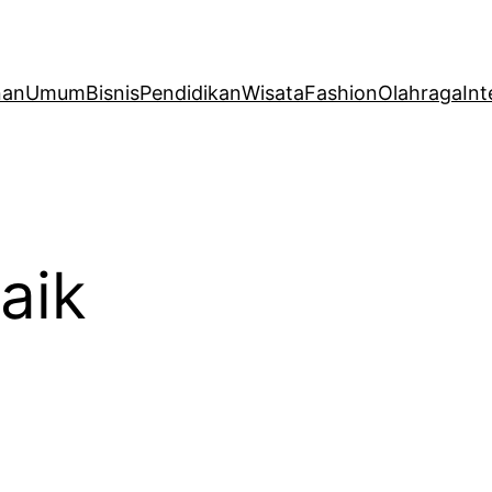
nan
Umum
Bisnis
Pendidikan
Wisata
Fashion
Olahraga
Int
baik