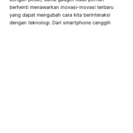
berhenti menawarkan inovasi-inovasi terbaru
yang dapat mengubah cara kita berinteraksi
dengan teknologi. Dari smartphone canggih
hingga perangkat pintar yang revolusioner,
berikut adalah beberapa perangkat gadget
terbaru yang patut diperhatikan. 1. Smartphone
Terkini dengan Fitur Luar Biasa Industri
smartphone terus mengejutkan kita dengan fitur-
fitur…
December 22, 2023
Pengaruh
Teknologi dalam