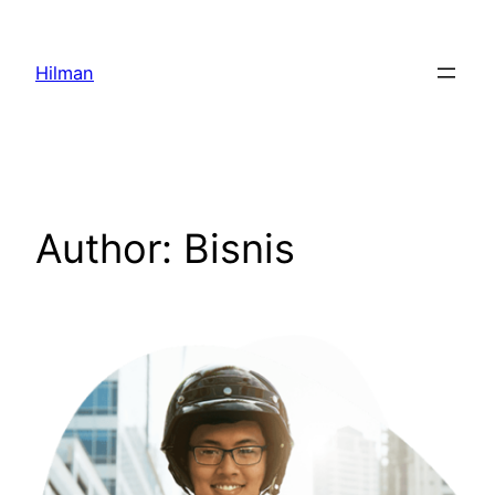
Skip
to
Hilman
content
Author:
Bisnis