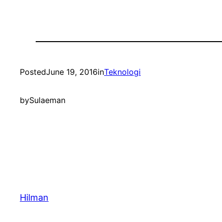
Posted
June 19, 2016
in
Teknologi
by
Sulaeman
Hilman