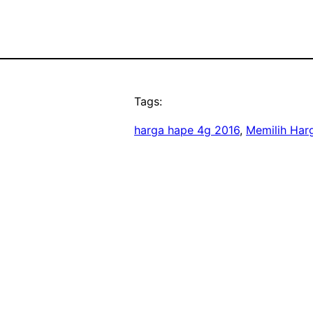
Tags:
harga hape 4g 2016
, 
Memilih Har