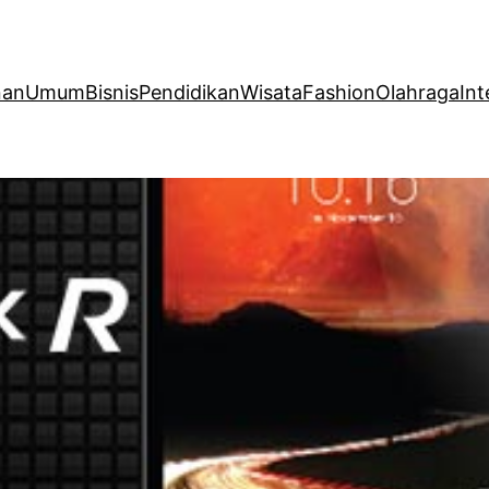
nan
Umum
Bisnis
Pendidikan
Wisata
Fashion
Olahraga
Int