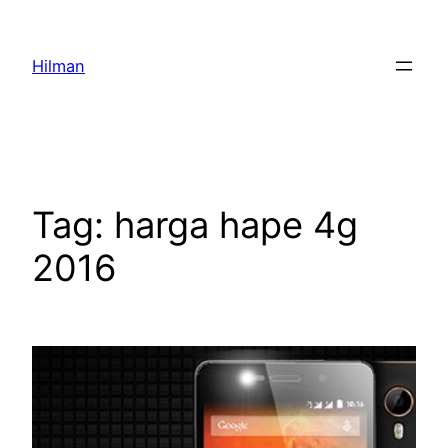
Skip
to
Hilman
content
Tag:
harga hape 4g
2016