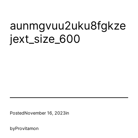
aunmgvuu2uku8fgkze
jext_size_600
Posted
November 16, 2023
in
by
Provitamon