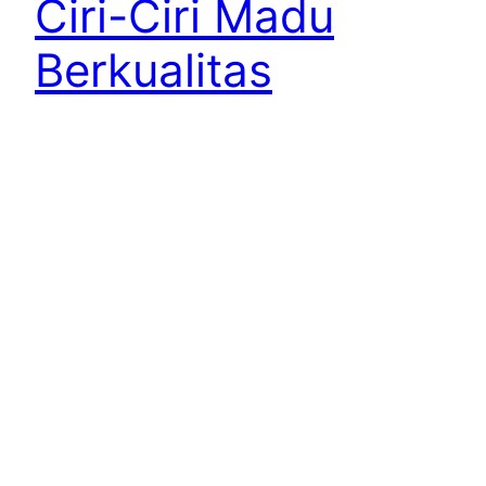
Ciri-Ciri Madu
Berkualitas
Madu telah memiliki sejarah dalam bidang
kesehatan, farmasi dan yang baru ini adalah
kecantikan. Madu yang berkualitas terbaik lah
yang banyak di buru oleh konsumen dan para
pecinta madu. Madu berkualitas biasa di jadikan
produk unggulan oleh banyak peternak dan
orang yang jual madu. Karena manfaatnya yang
terjamin maka konsumen tak ragu untuk
mengeluarkan biaya…
May 22, 2015