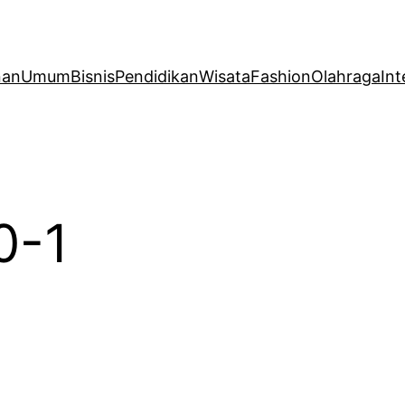
nan
Umum
Bisnis
Pendidikan
Wisata
Fashion
Olahraga
Int
0-1