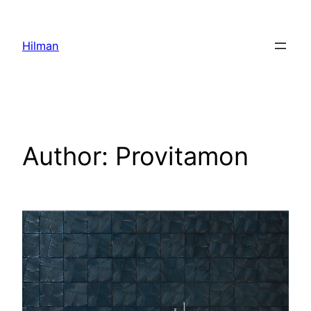
Skip
to
Hilman
content
Author:
Provitamon