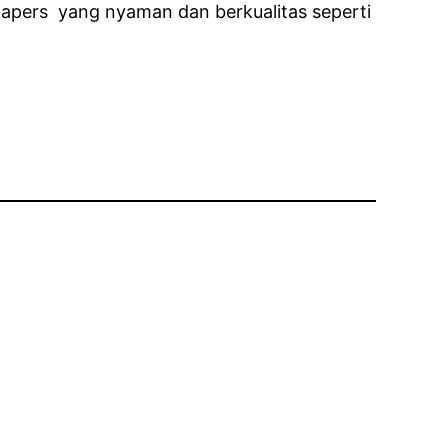
 diapers yang nyaman dan berkualitas seperti