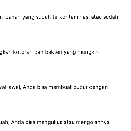
an-bahan yang sudah terkontaminasi atau sudah
ngkan kotoran dan bakteri yang mungkin
awal-awal, Anda bisa membuat bubur dengan
uah, Anda bisa mengukus atau mengolahnya