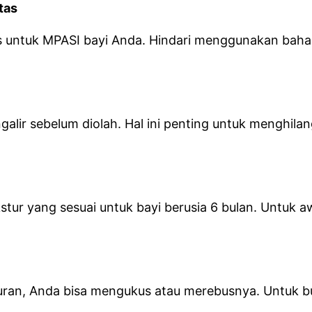
tas
as untuk MPASI bayi Anda. Hindari menggunakan bah
alir sebelum diolah. Hal ini penting untuk menghila
tur yang sesuai untuk bayi berusia 6 bulan. Untuk 
ran, Anda bisa mengukus atau merebusnya. Untuk b