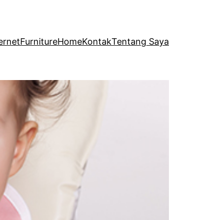
ernet
Furniture
Home
Kontak
Tentang Saya